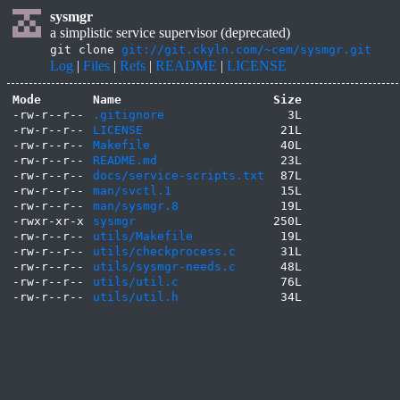
sysmgr
a simplistic service supervisor (deprecated)
git clone
git://git.ckyln.com/~cem/sysmgr.git
Log
|
Files
|
Refs
|
README
|
LICENSE
Mode
Name
Size
-rw-r--r--
.gitignore
3L
-rw-r--r--
LICENSE
21L
-rw-r--r--
Makefile
40L
-rw-r--r--
README.md
23L
-rw-r--r--
docs/service-scripts.txt
87L
-rw-r--r--
man/svctl.1
15L
-rw-r--r--
man/sysmgr.8
19L
-rwxr-xr-x
sysmgr
250L
-rw-r--r--
utils/Makefile
19L
-rw-r--r--
utils/checkprocess.c
31L
-rw-r--r--
utils/sysmgr-needs.c
48L
-rw-r--r--
utils/util.c
76L
-rw-r--r--
utils/util.h
34L