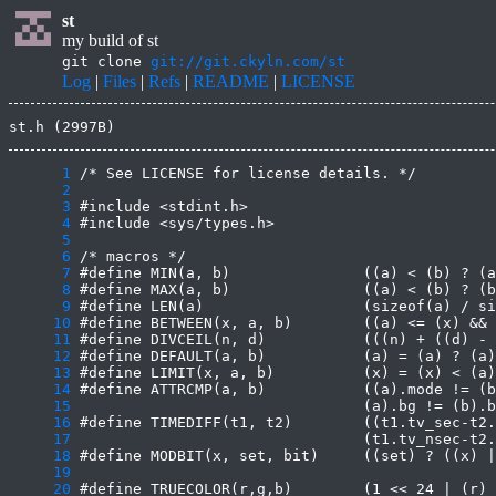
st
my build of st
git clone
git://git.ckyln.com/st
Log
|
Files
|
Refs
|
README
|
LICENSE
st.h (2997B)
      1
      2
      3
      4
      5
      6
      7
      8
      9
     10
     11
     12
     13
     14
     15
     16
     17
     18
     19
     20