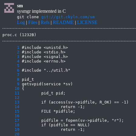
sm
sysmgr implemented in C
git clone
git://git.ckyln.com/sm
Log
|
Files
|
Refs
|
README
|
LICENSE
proc.c (1232B)
      1
      2
      3
      4
      5
      6
      7
      8
      9
     10
     11
     12
     13
     14
     15
     16
     17
     18
     19
     20