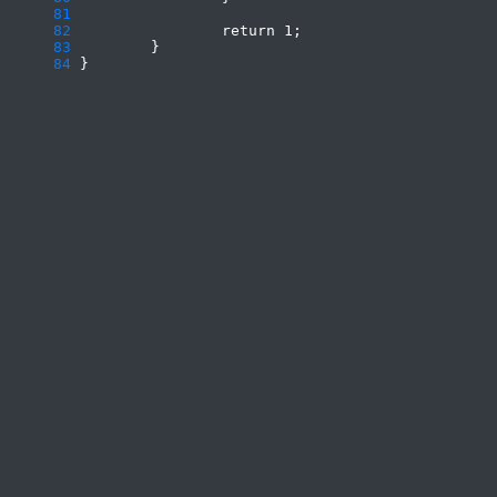
     81
     82
     83
     84