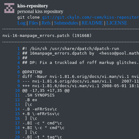
kiss-repository
personal kiss repository
git clone
git://git.ckyln.com/~cem/kiss-repositor
Log
|
Files
|
Refs
|
Submodules
|
README
|
LICENSE
nvi-16-manpage_errors.patch (19166B)
      1
      2
      3
      4
      5
      6
      7
      8
      9
     10
     11
     12
     13
     14
     15
     16
     17
     18
     19
     20